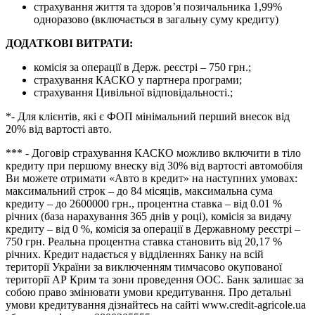
страхування життя та здоров’я позичальника 1,99%
одноразово (включається в загальну суму кредиту)
ДОДАТКОВІ ВИТРАТИ:
комісія за операції в Держ. реєстрі – 750 грн.;
страхування КАСКО у партнера програми;
страхування Цивільної відповідальності.;
*- Для клієнтів, які є ФОП мінімальний перший внесок від
20% від вартості авто.
*** - Договір страхування КАСКО можливо включити в тіло
кредиту при першому внеску від 30% від вартості автомобіля
Ви можете отримати «Авто в кредит» на наступних умовах:
максимальний строк – до 84 місяців, максимальна сума
кредиту – до 2600000 грн., процентна ставка – від 0.01 %
річних (база нарахування 365 днів у році), комісія за видачу
кредиту – від 0 %, комісія за операції в Державному реєстрі –
750 грн. Реальна процентна ставка становить від 20,17 %
річних. Кредит надається у відділеннях Банку на всій
території України за виключенням тимчасово окупованої
території АР Крим та зони проведення ООС. Банк залишає за
собою право змінювати умови кредитування. Про детальні
умови кредитування дізнайтесь на сайті www.credit-agricole.ua