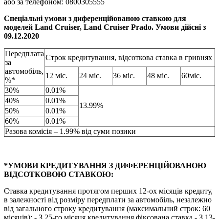
або за телефоном: 0800305555
Спеціальні умови з диференційованою ставкою для
моделей Land Cruiser, Land Cruiser Prado. Умови дійсні з
09.12.2020
Передплата
Строк кредитування, відсоткова ставка в гривнях
за
автомобіль,
12 міс.
24 міс.
36 міс.
48 міс.
60міс.
%*
30%
0.01%
40%
0.01%
13.99%
50%
0.01%
60%
0.01%
Разова комісія – 1.99% від суми позики
*УМОВИ КРЕДИТУВАННЯ З ДИФЕРЕНЦІЙОВАНОЮ
ВІДСОТКОВОЮ СТАВКОЮ:
Ставка кредитування протягом перших 12-ох місяців кредиту,
в залежності від розміру передплати за автомобіль, незалежно
від загального строку кредитування (максимальний строк: 60
місяців); - З 25-го місяця кредитування фіксована ставка - З 13-