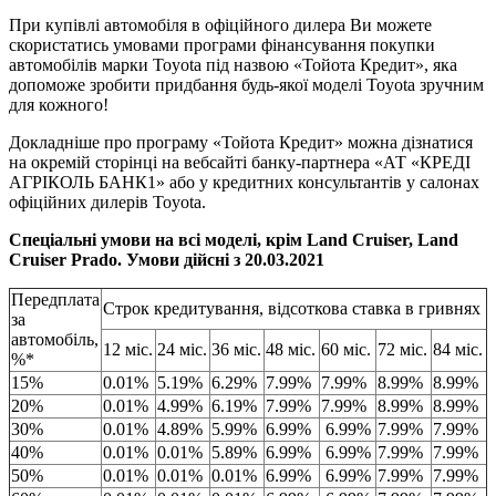
При купівлі автомобіля в офіційного дилера Ви можете
скористатись умовами програми фінансування покупки
автомобілів марки Toyota під назвою «Тойота Кредит», яка
допоможе зробити придбання будь-якої моделі Toyota зручним
для кожного!
Докладніше про програму «Тойота Кредит» можна дізнатися
на окремій сторінці на вебсайті банку-партнера «АТ «КРЕДІ
АГРІКОЛЬ БАНК1» або у кредитних консультантів у салонах
офіційних дилерів Toyota.
Спеціальні умови на всі моделі, крім Land Cruiser, Land
Cruiser Prado. Умови дійсні з 20.03.2021
Передплата
Строк кредитування, відсоткова ставка в гривнях
за
автомобіль,
12 міс.
24 міс.
36 міс.
48 міс.
60 міс.
72 міс.
84 міс.
%*
15%
0.01%
5.19%
6.29%
7.99%
7.99%
8.99%
8.99%
20%
0.01%
4.99%
6.19%
7.99%
7.99%
8.99%
8.99%
30%
0.01%
4.89%
5.99%
6.99%
6.99%
7.99%
7.99%
40%
0.01%
0.01%
5.89%
6.99%
6.99%
7.99%
7.99%
50%
0.01%
0.01%
0.01%
6.99%
6.99%
7.99%
7.99%