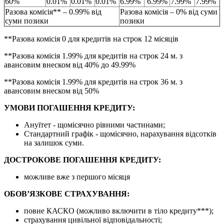
60%
0.01%
0.01%
0.01%
6.99%
6.99%
7.99%
7.99%
Разова комісія** – 0.99% від
Разова комісія – 0% від суми
суми позики
позики
**Разова комісія 0 для кредитів на строк 12 місяців
**Разова комісія 1.99% для кредитів на строк 24 м. з
авансовим внеском від 40% до 49.99%
**Разова комісія 1.99% для кредитів на строк 36 м. з
авансовим внеском від 50%
УМОВИ ПОГАШЕННЯ КРЕДИТУ:
Ануїтет - щомісячно рівними частинами;
Стандартний графік - щомісячно, нарахування відсотків
на залишок суми.
ДОСТРОКОВЕ ПОГАШЕННЯ КРЕДИТУ:
можливе вже з першого місяця
ОБОВ’ЯЗКОВЕ СТРАХУВАННЯ:
повне КАСКО (можливо включити в тіло кредиту***);
страхування цивільної відповідальності;