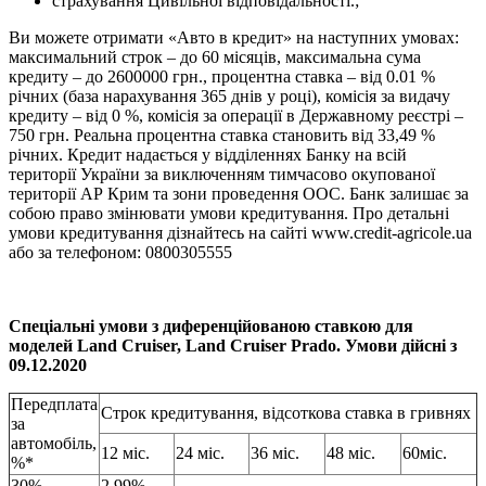
страхування Цивільної відповідальності.;
Ви можете отримати «Авто в кредит» на наступних умовах:
максимальний строк – до 60 місяців, максимальна сума
кредиту – до 2600000 грн., процентна ставка – від 0.01 %
річних (база нарахування 365 днів у році), комісія за видачу
кредиту – від 0 %, комісія за операції в Державному реєстрі –
750 грн. Реальна процентна ставка становить від 33,49 %
річних. Кредит надається у відділеннях Банку на всій
території України за виключенням тимчасово окупованої
території АР Крим та зони проведення ООС. Банк залишає за
собою право змінювати умови кредитування. Про детальні
умови кредитування дізнайтесь на сайті www.credit-agricole.ua
або за телефоном: 0800305555
Спеціальні умови з диференційованою ставкою для
моделей Land Cruiser, Land Cruiser Prado. Умови дійсні з
09.12.2020
Передплата
Строк кредитування, відсоткова ставка в гривнях
за
автомобіль,
12 міс.
24 міс.
36 міс.
48 міс.
60міс.
%*
30%
2.99%