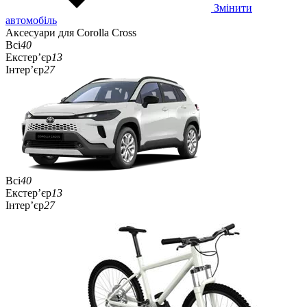
Змінити
автомобіль
Аксесуари для Corolla Cross
Всі
40
Екстер’єр
13
Інтер’єр
27
Всі
40
Екстер’єр
13
Інтер’єр
27