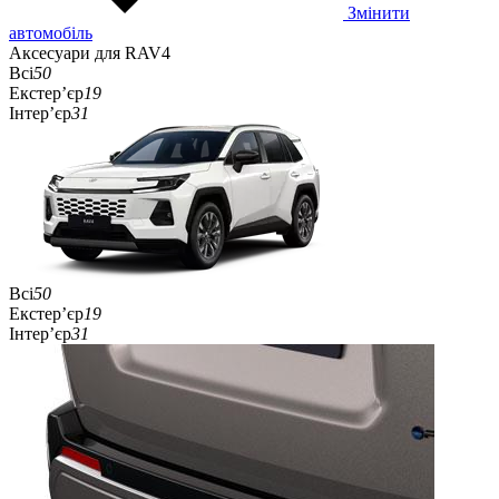
Змінити
автомобіль
Аксесуари для RAV4
Всі
50
Екстер’єр
19
Інтер’єр
31
Всі
50
Екстер’єр
19
Інтер’єр
31