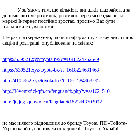
У зв`язку з тим, що кількість випадків шахрайства за
допомогою смс розсилок, розсилок через месенджери та
мережі Інтернет постійно зростає, просимо Вас бути
пильними та уважними.
Ще раз підтверджуємо, що вся інформація, в тому числі і про
акційні розіграші, опублікована на сайтах:
https://539521.xyz/toyota-bx/?t=1618224752549
https://539521.xyz/toyota-bx/?t=1618224631463
http://4105962.xyz/toyota-bx/?t=1621584963295
http://36vomxf.ckqfh.cn/fengtian/tb.php?v=ss1621510
http://jtyjdg.lqqhwm.cn/fengtian/#1621443702992
не має ніякого відношення до бренду Toyota, ПІІ «Тойота-
Україна» або уповноважених дилерів Toyota в Україні.