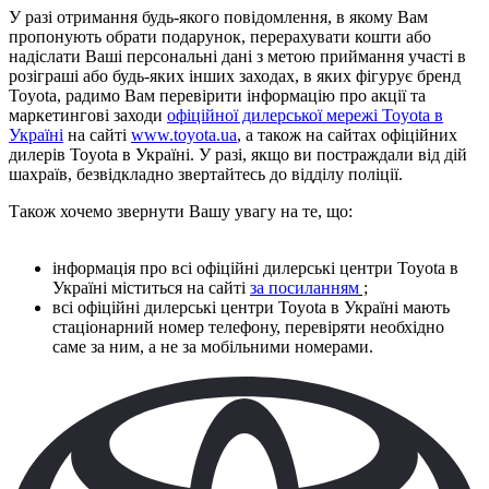
У разі отримання будь-якого повідомлення, в якому Вам
пропонують обрати подарунок, перерахувати кошти або
надіслати Ваші персональні дані з метою приймання участі в
розіграші або будь-яких інших заходах, в яких фігурує бренд
Toyotа, радимо Вам перевірити інформацію про акції та
маркетингові заходи
офіційної дилерської мережі Toyota в
Україні
на сайті
www.toyota.ua
, а також на сайтах офіційних
дилерів Toyota в Україні. У разі, якщо ви постраждали від дій
шахраїв, безвідкладно звертайтесь до відділу поліції.
Також хочемо звернути Вашу увагу на те, що:
інформація про всі офіційні дилерські центри Toyota в
Україні міститься на сайті
за посиланням
;
всі офіційні дилерські центри Toyota в Україні мають
стаціонарний номер телефону, перевіряти необхідно
саме за ним, а не за мобільними номерами.